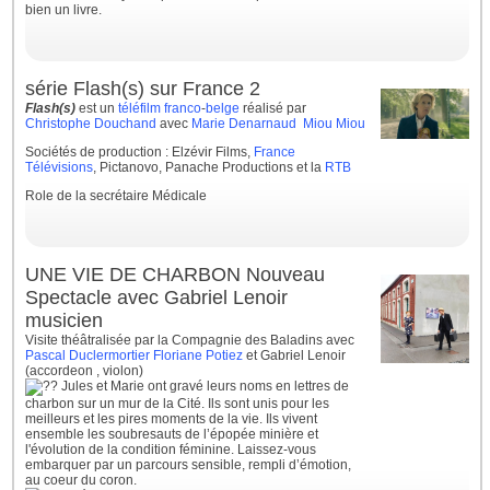
bien un livre.
série Flash(s) sur France 2
Flash(s)
est un
téléfilm
franco
-
belge
réalisé par
Christophe Douchand
avec
Marie Denarnaud
Miou Miou
Sociétés de production : Elzévir Films,
France
Télévisions
, Pictanovo, Panache Productions et la
RTB
Role de la secrétaire Médicale
UNE VIE DE CHARBON Nouveau
Spectacle avec Gabriel Lenoir
musicien
Visite théâtralisée par la Compagnie des Baladins avec
Pascal Duclermortier
Floriane Potiez
et Gabriel Lenoir
(accordeon , violon)
Jules et Marie ont gravé leurs noms en lettres de
charbon sur un mur de la Cité. Ils sont unis pour les
meilleurs et les pires moments de la vie. Ils vivent
ensemble les soubresauts de l’épopée minière et
l'évolution de la condition féminine. Laissez-vous
embarquer par un parcours sensible,
rempli d’émotion,
au coeur du coron.