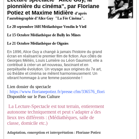
pionnière du cinéma", par Floriane 
Potiez et Maxime Midière 
d’après
l’autobiographie d’Alice Guy "La Fée Cinéma".
Le 20 septembre 16H Médiathèque Vendin le Vieil
Le 15 Octobre Médiathèque de Bully les Mines
Le 21 Octobre Médiathèque de Oignies
En 1896, Alice Guy a changé à jamais l'histoire du grand 
écran en réalisant le premier film de fiction. Aux côtés de 
Georges Méliès, Louis Lumière ou Léon Gaumont, elle a 
contribué à créer un art nouveau, fascinant et en 
perpétuelle évolution. Un voyage aux origines du 7e art, 
où théâtre et cinéma se mêlent harmonieusement. Un 
vibrant hommage à une femme passionnée !
Lien dossier du spectacle
:
https://www.florianepotiez.fr/presse.cfm/336576_floriane_potiez.html/
D
isponible sur le Pass Culture
La Lecture-Spectacle est tout terrain,
entierement
autonome techniquement
et peut s’adapter a`des
lieux tres différents : (Médiathèques, salle de
classe, domicile etc.)
Adaptation, conception et interprétation : Floriane Potiez