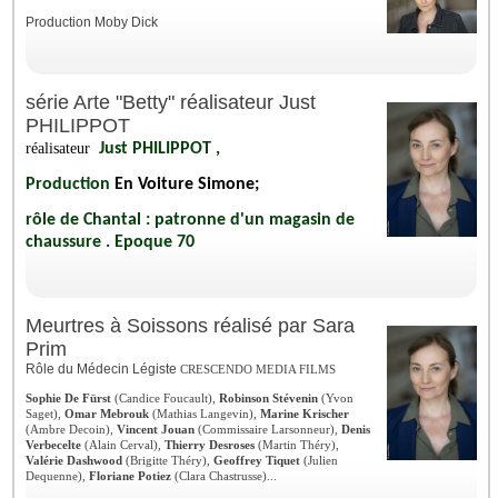
Production Moby Dick
série Arte "Betty" réalisateur Just
PHILIPPOT
réalisateur
Just PHILIPPOT ,
Production
En Voiture Simone;
rôle de Chantal : patronne d'un magasin de
chaussure . Epoque 70
Meurtres à Soissons réalisé par Sara
Prim
Rôle du Médecin Légiste
CRESCENDO MEDIA FILMS
Sophie De Fürst
(Candice Foucault),
Robinson Stévenin
(Yvon
Saget),
Omar Mebrouk
(Mathias Langevin),
Marine Krischer
(Ambre Decoin),
Vincent Jouan
(Commissaire Larsonneur),
Denis
Verbecelte
(Alain Cerval),
Thierry Desroses
(Martin Théry),
Valérie Dashwood
(Brigitte Théry),
Geoffrey Tiquet
(Julien
Dequenne),
Floriane Potiez
(Clara Chastrusse)...