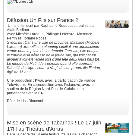
Durée : 1h
Diffusion Un Fils sur France 2
Un téléfilm écrit par Raphaëlle Roudaut et réalisé par
Alain Berliner
Avec Michèle Laroque, Philippe Lefebvre , Maxence
Perrin et Floriane Potiez
Synopsis : Dans une ville de province, Mathilde (Michèle
Laroque) accueille au planning familial une adolescente
venue pour la pilule du lendemain. Très vite, elle perçoit
le trouble et la détresse de la jeune fille, qui finit par lui
avouer avoir été violée lors d'une fête deux jours plus tôt.
Le monde de Mathilde s'écroule
quand elle apprend
l'identité de l'agresseur : il s'agit de son propre fils Florian,
âgé de 16 ans…
Une production : Kwaï, avec la participation de France
Télévisions. En coproduction avec Pictanovo, avec le
soutien de la Région Nord-Pas-de-Calais et en
partenariat avec le CNC.
Rôle de Lisa Bianconi
Mise en scène de Tabarnak ! Le 17 juin
17H au Théâtre d'Arras
Dans le cadre du 14 ème festival "faites de la chanson" ,