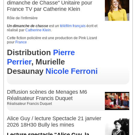
dimanche de Chasse" Unitaire pour
France TV par Catherine Klein
Rôle de l'infirmière
Un dimanche de chasse
est un
téléfilm
français
écrit et
réalisé par
Catherine Klein
.
Cette fiction policière est une production de Pink Lizard
pour
France
Distribution
Pierre
Perrier
, Murielle
Desaunay
Nicole Ferroni
Diffusion scènes de Menages M6
Réalisateur Francis Duquet
Réalisateur Francis Duquet
Alice Guy / lecture Spectacle 21 janvier
2026 18H30 Bully les mines
Lecture spectacle "Alice Guy, la 