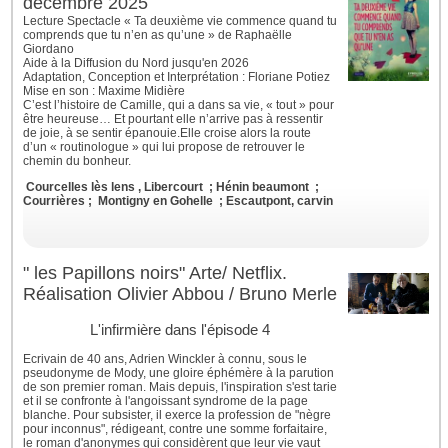
décembre 2025
Lecture Spectacle « Ta deuxième vie commence quand tu
comprends que tu n’en as qu’une » de Raphaëlle
Giordano
Aide à la Diffusion du Nord jusqu'en 2026
Adaptation, Conception et Interprétation : Floriane Potiez
Mise en son : Maxime Midière
C’est l’histoire de Camille, qui a dans sa vie, « tout » pour
être heureuse… Et pourtant elle n’arrive pas à ressentir
de joie, à se sentir épanouie.Elle croise alors la route
d’un « routinologue » qui lui propose de retrouver le
chemin du bonheur.
Courcelles lès lens ,
Libercourt ; Hénin beaumont
;
Courrières ; Montigny en Gohelle ; Escautpont, carvin
" les Papillons noirs" Arte/ Netflix.
Réalisation Olivier Abbou / Bruno Merle
L'infirmière dans l'épisode 4
Ecrivain de 40 ans, Adrien Winckler à connu, sous le
pseudonyme de Mody, une gloire éphémère à la parution
de son premier roman. Mais depuis, l'inspiration s'est tarie
et il se confronte à l'angoissant syndrome de la page
blanche. Pour subsister, il exerce la profession de "nègre
pour inconnus", rédigeant, contre une somme forfaitaire,
le roman d'anonymes qui considèrent que leur vie vaut