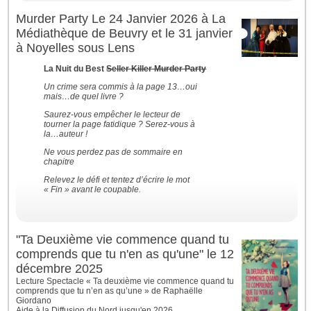
Murder Party Le 24 Janvier 2026 à La
Médiathèque de Beuvry et le 31 janvier
à Noyelles sous Lens
La Nuit du Best
Seller Killer Murder Party
Un crime sera commis à la page 13…oui
mais…de quel livre ?
Saurez-vous empêcher le lecteur de
tourner la page fatidique ? Serez-vous à
la…auteur !
Ne vous perdez pas de sommaire en
chapitre
Relevez le défi et tentez d’écrire le mot
« Fin » avant le coupable.
"Ta Deuxième vie commence quand tu
comprends que tu n'en as qu'une" le 12
décembre 2025
Lecture Spectacle « Ta deuxième vie commence quand tu
comprends que tu n’en as qu’une » de Raphaëlle
Giordano
Aide à la Diffusion du Nord jusqu'en 2026