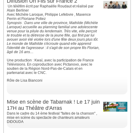
Diffusion Un Fils sur France 2
Un téléfilm écrit par Raphaëlle Roudaut et réalisé par
Alain Berliner
Avec Michèle Laroque, Philippe Lefebvre , Maxence
Perrin et Floriane Potiez
Synopsis : Dans une ville de province, Mathilde (Michèle
Laroque) accueille au planning familial une adolescente
venue pour la pilule du lendemain. Très vite, elle perçoit
le trouble et la détresse de la jeune fille, qui finit par lui
avouer avoir été violée lors d'une fête deux jours plus tôt.
Le monde de Mathilde s'écroule
quand elle apprend
l'identité de l'agresseur : il s'agit de son propre fils Florian,
âgé de 16 ans…
Une production : Kwaï, avec la participation de France
Télévisions. En coproduction avec Pictanovo, avec le
soutien de la Région Nord-Pas-de-Calais et en
partenariat avec le CNC.
Rôle de Lisa Bianconi
Mise en scène de Tabarnak ! Le 17 juin
17H au Théâtre d'Arras
Dans le cadre du 14 ème festival "faites de la chanson" ,
mise en scène du spectacle de chanteurs amateurs
DIDOUDA