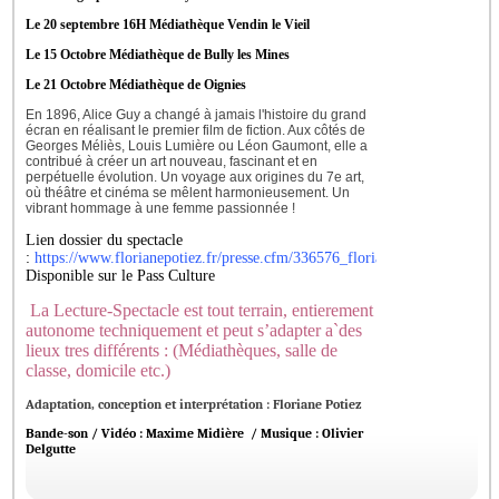
Le 20 septembre 16H Médiathèque Vendin le Vieil
Le 15 Octobre Médiathèque de Bully les Mines
Le 21 Octobre Médiathèque de Oignies
En 1896, Alice Guy a changé à jamais l'histoire du grand 
écran en réalisant le premier film de fiction. Aux côtés de 
Georges Méliès, Louis Lumière ou Léon Gaumont, elle a 
contribué à créer un art nouveau, fascinant et en 
perpétuelle évolution. Un voyage aux origines du 7e art, 
où théâtre et cinéma se mêlent harmonieusement. Un 
vibrant hommage à une femme passionnée !
Lien dossier du spectacle
:
https://www.florianepotiez.fr/presse.cfm/336576_floriane_potiez.html/
D
isponible sur le Pass Culture
La Lecture-Spectacle est tout terrain,
entierement
autonome techniquement
et peut s’adapter a`des
lieux tres différents : (Médiathèques, salle de
classe, domicile etc.)
Adaptation, conception et interprétation : Floriane Potiez
Bande-son / Vidéo : Maxime Midière / Musique : Olivier
Delgutte