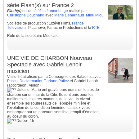
série Flash(s) sur France 2
Flash(s)
est un
téléfilm
franco
-
belge
réalisé par
Christophe Douchand
avec
Marie Denarnaud
Miou Miou
Sociétés de production : Elzévir Films,
France
Télévisions
, Pictanovo, Panache Productions et la
RTB
Role de la secrétaire Médicale
UNE VIE DE CHARBON Nouveau
Spectacle avec Gabriel Lenoir
musicien
Visite théâtralisée par la Compagnie des Baladins avec
Pascal Duclermortier
Floriane Potiez
et Gabriel Lenoir
(accordeon , violon)
Jules et Marie ont gravé leurs noms en lettres de
charbon sur un mur de la Cité. Ils sont unis pour les
meilleurs et les pires moments de la vie. Ils vivent
ensemble les soubresauts de l’épopée minière et
l'évolution de la condition féminine. Laissez-vous
embarquer par un parcours sensible,
rempli d’émotion,
au coeur du coron.
Durée : 1h