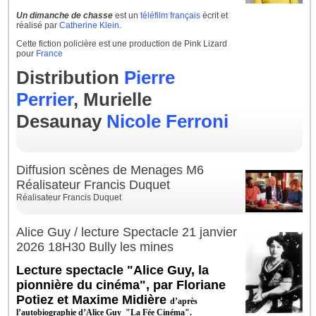
Un dimanche de chasse
est un
téléfilm
français
écrit et
réalisé par
Catherine Klein
.
Cette fiction policière est une production de Pink Lizard
pour
France
Distribution
Pierre
Perrier
, Murielle
Desaunay
Nicole Ferroni
Diffusion scènes de Menages M6
Réalisateur Francis Duquet
Réalisateur Francis Duquet
Alice Guy / lecture Spectacle 21 janvier
2026 18H30 Bully les mines
Lecture spectacle "Alice Guy, la 
pionnière du cinéma", par Floriane 
Potiez et Maxime Midière 
d’après
l’autobiographie d’Alice Guy "La Fée Cinéma".