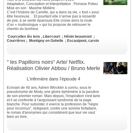
Adaptation, Conception et Interprétation : Floriane Potiez
Mise en son : Maxime Midière
C’est l’histoire de Camille, qui a dans sa vie, « tout » pour
être heureuse… Et pourtant elle n’arrive pas à ressentir
de joie, à se sentir épanouie.Elle croise alors la route
d’un « routinologue » qui lui propose de retrouver le
chemin du bonheur.
Courcelles lès lens ,
Libercourt ; Hénin beaumont
;
Courrières ; Montigny en Gohelle ; Escautpont, carvin
" les Papillons noirs" Arte/ Netflix.
Réalisation Olivier Abbou / Bruno Merle
L'infirmière dans l'épisode 4
Ecrivain de 40 ans, Adrien Winckler à connu, sous le
pseudonyme de Mody, une gloire éphémère à la parution
de son premier roman. Mais depuis, l'inspiration s'est tarie
et il se confronte à l'angoissant syndrome de la page
blanche. Pour subsister, il exerce la profession de "nègre
pour inconnus", rédigeant, contre une somme forfaitaire,
le roman d'anonymes qui considèrent que leur vie vaut
bien un livre.