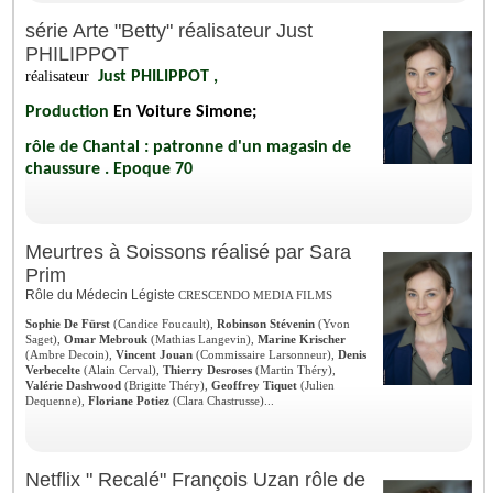
série Arte "Betty" réalisateur Just
PHILIPPOT
réalisateur
Just PHILIPPOT ,
Production
En Voiture Simone;
rôle de Chantal : patronne d'un magasin de
chaussure . Epoque 70
Meurtres à Soissons réalisé par Sara
Prim
Rôle du Médecin Légiste
CRESCENDO MEDIA FILMS
Sophie De Fürst
(Candice Foucault),
Robinson Stévenin
(Yvon
Saget),
Omar Mebrouk
(Mathias Langevin),
Marine Krischer
(Ambre Decoin),
Vincent Jouan
(Commissaire Larsonneur),
Denis
Verbecelte
(Alain Cerval),
Thierry Desroses
(Martin Théry),
Valérie Dashwood
(Brigitte Théry),
Geoffrey Tiquet
(Julien
Dequenne),
Floriane Potiez
(Clara Chastrusse)...
Netflix " Recalé" François Uzan rôle de